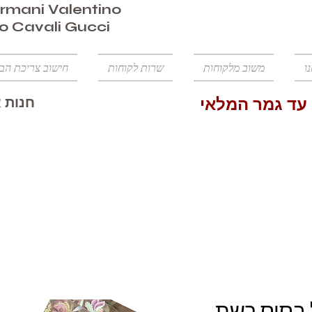
mani Valentino
o Cavali Gucci
ו
משוב מלקוחות
שרות לקוחות
חישוב צריכת הב
חנות א
הנחה 50% עד גמר המלאי
 בסיס רשת