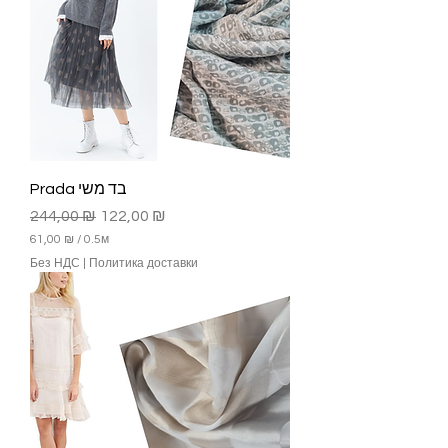
Prada בד משי
Обычная цена
Цена со скидкой
244,00 ₪
122,00 ₪
61,00 ₪
/
0.5м
6
Без НДС
|
Политика доставки
1
,
0
0
₪
з
а
0
.
5
М