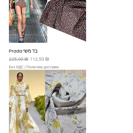
Prada בד משי
Обычная цена
Цена со скидкой
225,00 ₪
112,50 ₪
Без НДС
|
Политика доставки