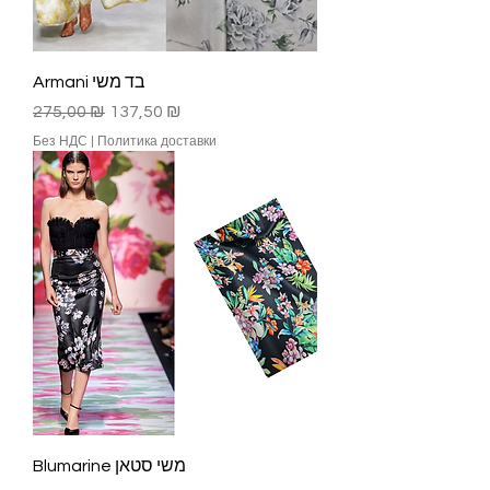
Armani בד משי
Обычная цена
Цена со скидкой
275,00 ₪
137,50 ₪
Без НДС
|
Политика доставки
Blumarine משי סטאן