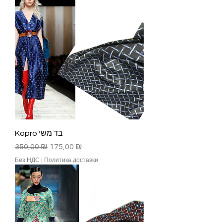
Kopro בד משי
Обычная цена
Цена со скидкой
350,00 ₪
175,00 ₪
Без НДС
|
Политика доставки