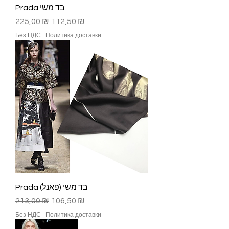
Prada בד משי
Обычная цена
Цена со скидкой
225,00 ₪
112,50 ₪
Без НДС
|
Политика доставки
Prada בד משי (פאנל)
Обычная цена
Цена со скидкой
213,00 ₪
106,50 ₪
Без НДС
|
Политика доставки