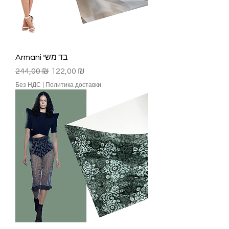
е
т
р
ы
Armani בד משי
Обычная цена
Цена со скидкой
244,00 ₪
122,00 ₪
Без НДС
|
Политика доставки