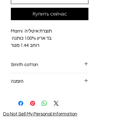
Купить сейчас
תוצרת איטליה Marni
בד אריג 100% כותנה
רוחב 1.44 מטר
Smith cotton
Сделано в Италии
הזמנה
100% хлопок
бренд Marni
הזמנה מינימלית 0.5 מטר
Ширина 1,44 метра
צרו אימי קשר לביצוע הזמנה 054-7886123
Do Not Sell My Personal Information
STAY CONNECTED