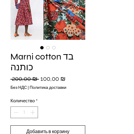
Marni cotton בד
כותנה
Обычная
Спеццена
 200,00 ₪ 
100,00 ₪
цена
Без НДС
|
Политика доставки
Количество
*
Добавить в корзину