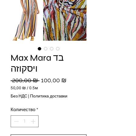
Max Mara בד
ויסקוזה
Обычная
Спеццена
 200,00 ₪ 
100,00 ₪
цена
50,00 ₪
/
0.5м
50,00 ₪
Без НДС
|
Политика доставки
за
0.5
Количество
*
Метры