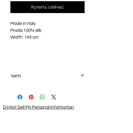
Купить сейчас
Made in Italy
Prada 100% silk
Width 145 cm
תיאור
יצרן: איטליה
מותג Prada
בד 100% משי
רוחב 140 ס"מ
Do Not Sell My Personal Information
שקוף, לא נמתך
STAY CONNECTED