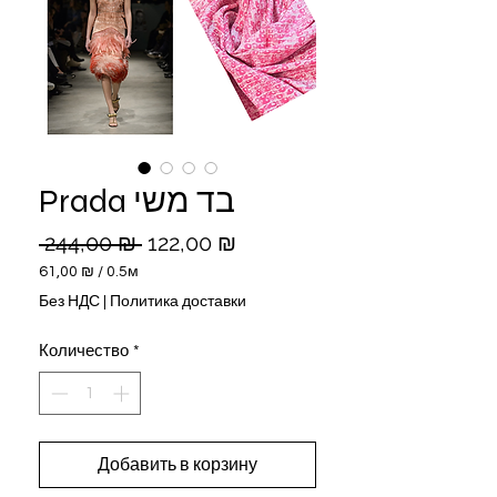
Prada בד משי
Обычная
Спеццена
 244,00 ₪ 
122,00 ₪
цена
61,00 ₪
/
0.5м
61,00 ₪
Без НДС
|
Политика доставки
за
0.5
Количество
*
Метры
Добавить в корзину