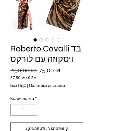
Roberto Cavalli בד
ויסקוזה עם לורקס
Обычная
Спеццена
 150,00 ₪ 
75,00 ₪
цена
37,50 ₪
/
0.5м
37,50 ₪
Без НДС
|
Политика доставки
за
0.5
Количество
*
Метры
Добавить в корзину